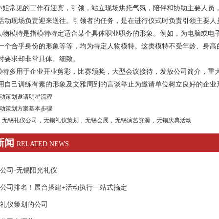
小姐
常见的工作有迎宾，引领，站立现场烘托气氛，陪伴和协助主要人员
活动现场负责迎来送往。引领者的任务，是在进行仪式时负责引领主要人
模特是指模特特定适合某个具体职业职务的形象。例如，为电脑或电子
一个合乎身份的形象等等，均为特定人物模特。这类模特不受年龄、身高
时要求却非常具体、细致。
多用于企业开业剪彩，比赛颁奖，大型会议接待，发放公司简介，重大
用自己训练有素的形象及文雅周到的言谈举止为邀请单位树立良好的企业
动策划邀请明星流程
动策划方案基本步骤
无锡礼仪公司
,
无锡礼仪策划
,
无锡会展
,
无锡演艺资源
,
无锡庆典活动
新闻
RELATED NEWS
公司-无锡阳光礼仪
公司排名！展台搭建+活动执行一站式搞定
礼仪策划的公司