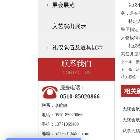
展会展览
礼仪
务，是在
特定人物
文艺演出展示
警卫指定
人物模特
礼仪模特
礼仪队伍及道具展示
其任务是
联系我们
上一条：
活
下一条：
活
CONTACT US
相关标签：
服务电话：
相关
0510-85020866
联系：李晓峰
无锡会展
电话：0510-85020866
无锡会展
手机：13771069409
从事无锡
邮箱：
57176013@qq.com