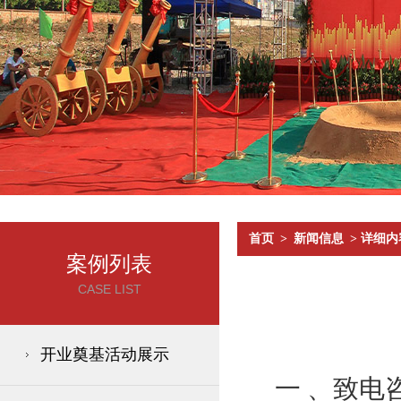
首页
>
新闻信息
> 详细内
案例列表
CASE LIST
开业奠基活动展示
一 、致电