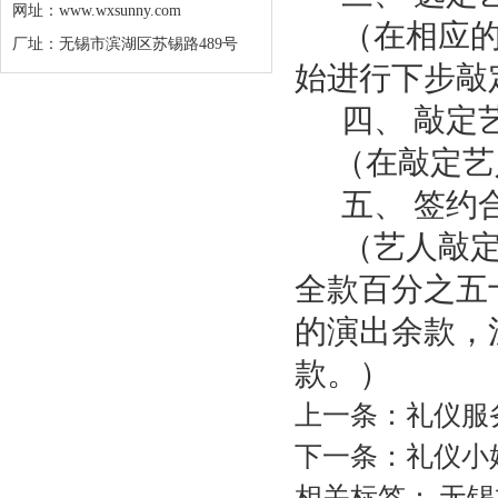
网址：
www.wxsunny.com
（在相应的
厂址：无锡市滨湖区苏锡路489号
始进行下步敲
四、 敲定
（在敲定艺人
五、 签约
（艺人敲定
全款百分之五
的演出余款，
款。）
上一条：
礼仪服
下一条：
礼仪小
相关标签：
无锡