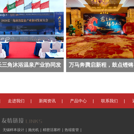
6长三角沐浴温泉产业协同发
万马奔腾启新程，鼓点铿锵
骅力
|
|
|
|
|
走进我们
新闻资讯
产品中心
联系我们
无锡样本设计
|
抛光机
|
精密活塞杆
|
热缩套管
|