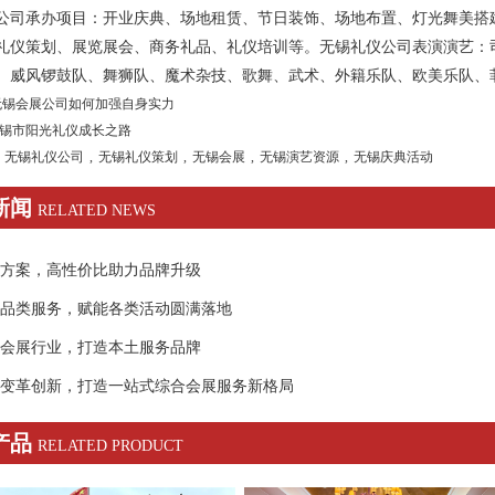
公司
承办项目：开业庆典、场地租赁、节日装饰、场地布置、
灯光
舞美搭
礼仪策划、展览展会、商务礼品、礼仪培训等。无锡礼仪公司表演演艺：
、威风锣鼓队、
舞狮
队、魔术
杂技
、歌舞、武术、外籍乐队、欧美乐队、
锡会展公司如何加强自身实力
锡市阳光礼仪成长之路
无锡礼仪公司
,
无锡礼仪策划
,
无锡会展
,
无锡演艺资源
,
无锡庆典活动
新闻
RELATED NEWS
方案，高性价比助力品牌升级
品类服务，赋能各类活动圆满落地
会展行业，打造本土服务品牌
变革创新，打造一站式综合会展服务新格局
产品
RELATED PRODUCT