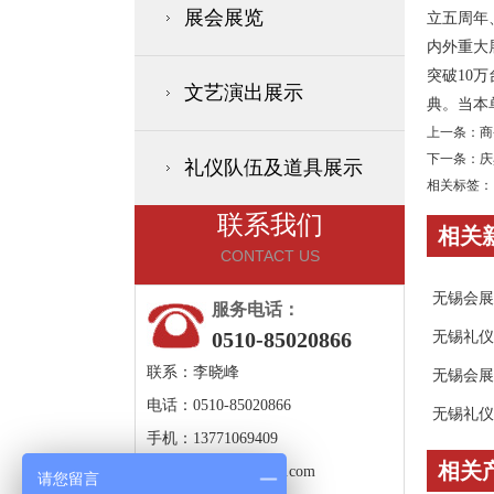
展会展览
立五周年
内外重大
突破10
文艺演出展示
典。当本
上一条：
商
下一条：
庆
礼仪队伍及道具展示
相关标签：
联系我们
相关
CONTACT US
无锡会展
服务电话：
0510-85020866
无锡礼仪
联系：李晓峰
无锡会展
电话：0510-85020866
无锡礼仪
手机：13771069409
相关
邮箱：
57176013@qq.com
请您留言