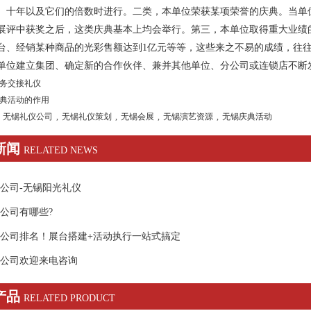
、十年以及它们的倍数时进行。二类，本单位荣获某项荣誉的庆典。当单位
展评中获奖之后，这类庆典基本上均会举行。第三，本单位取得重大业绩
万台、经销某种商品的光彩售额达到1亿元等等，这些来之不易的成绩，往
单位建立集团、确定新的合作伙伴、兼并其他单位、分公司或连锁店不断
务交接礼仪
典活动的作用
无锡礼仪公司
,
无锡礼仪策划
,
无锡会展
,
无锡演艺资源
,
无锡庆典活动
新闻
RELATED NEWS
公司-无锡阳光礼仪
公司有哪些?
公司排名！展台搭建+活动执行一站式搞定
公司欢迎来电咨询
产品
RELATED PRODUCT