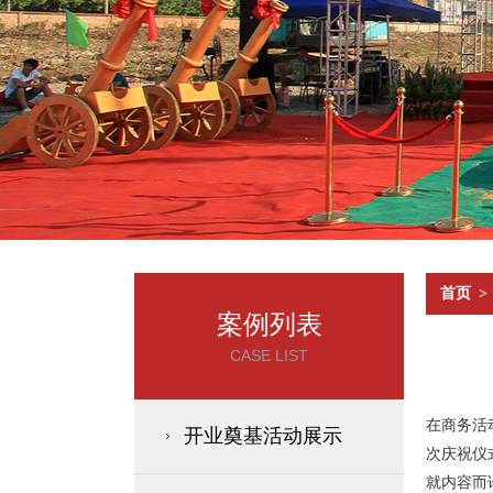
首页
>
案例列表
CASE LIST
在商务活
开业奠基活动展示
次庆祝仪
就内容而